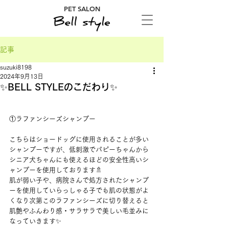
PET SALON
記事
suzuki8198
2024年9月13日
✨BELL STYLEのこだわり✨
①ラファンシーズシャンプー
こちらはショードッグに使用されることが多い
シャンプーですが、低刺激でパピーちゃんから
シニア犬ちゃんにも使えるほどの安全性高いシ
ャンプーを使用しております🚿
肌が弱い子や、病院さんで処方されたシャンプ
ーを使用していらっしゃる子でも肌の状態がよ
くなり次第このラファンシーズに切り替えると
肌艶やふんわり感・サラサラで美しい毛並みに
なっていきます✨