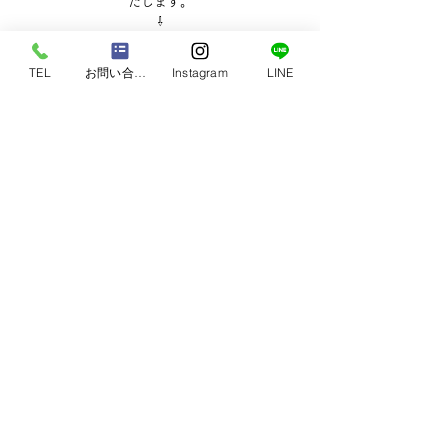
たします。
⇩
LINE
TEL
お問い合わせ
Instagram
LINE
📞043-308-5023
どちらからでも受け付けております🥰
iPhoneから送信
すべて表示
最新記事