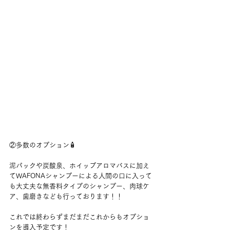
②多数のオプション🧴
泥パックや炭酸泉、ホイップアロマバスに加え
てWAFONAシャンプーによる人間の口に入って
も大丈夫な無香料タイプのシャンプー、肉球ケ
ア、歯磨きなども行っております！！
これでは終わらずまだまだこれからもオプショ
ンを導入予定です！