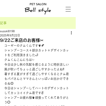
PET SALON
記事
suzuki8198
2025年9月22日
9/22ご来店のお客様✂
コーギーのクムくんです🍄🍂
シャンプーコース＋部分カット＋デザインカッ
トをご利用頂きました🛁
クムくんこんにちは✨
今日は少し秋の気配を感じるように時折涼しい
風が吹いてちょっと過ごしやすかったよね‼
暑すぎる夏がすぎて過ごしやすくなるとクム君
もパパさんとママさんといっぱいお出かけでき
るね😊
今日はシャンプーしてハートのデザインカット
してカッコイイクム君です✌
シャンプーお疲れ様🍵頑張ってくれてありがと
う💮