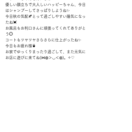
優しい顔立ちで大人しいハッピーちゃん、今日
はシャンプーしてさっぱりしようね✨
今日秋の気配🍂とって過ごしやすい陽気になっ
たね💓
お風呂もお利口さんに頑張ってくれてありがと
う💮
コートもツヤツヤさらさらに仕上がったね✨
今日もお疲れ様🍵
お家でゆっくりまったり過ごして、また元気に
お店に遊びに来てね(⋈◍＞◡＜◍)。✧♡