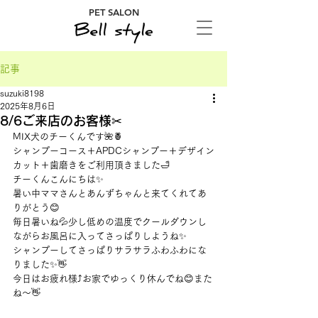
PET SALON
記事
suzuki8198
2025年8月6日
8/6ご来店のお客様✂
MIX犬のチーくんです🌺🍍
シャンプーコース＋APDCシャンプー＋デザイン
カット＋歯磨きをご利用頂きました🛁
チーくんこんにちは✨
暑い中ママさんとあんずちゃんと来てくれてあ
りがとう😊
毎日暑いね💦少し低めの温度でクールダウンし
ながらお風呂に入ってさっぱりしようね✨
シャンプーしてさっぱりサラサラふわふわにな
りました✨👋
今日はお疲れ様⤴お家でゆっくり休んでね😊また
ね～👋