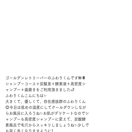
ゴールデンレトリーバーのふわりくんです🌺🍍
シャンプーコース＋炭酸泉＋酵素液＋高密度シ
ャンプー＋歯磨きをご利用頂きました🛁
ふわりくんこんにちは✨
大きくて、優しくて、存在感抜群のふわりくん
😊今日は低めの温度にしてクールダウンしなが
らお風呂に入ろうね✨お肌がデリケートなのでシ
ャンプーも高密度シャンプーに変えて、炭酸酵
素風呂で毛穴からスッキリしましょうね✨少しで
も早く良くなりますように⤴