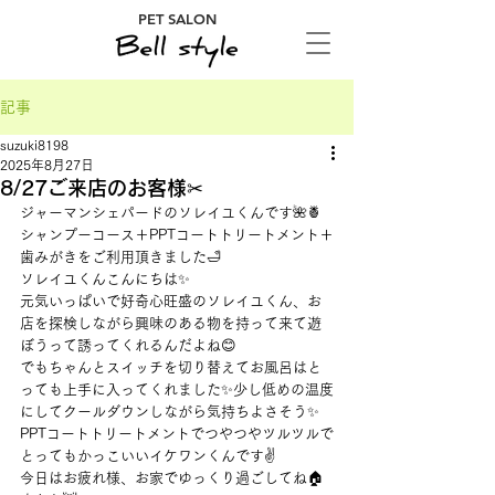
PET SALON
記事
suzuki8198
2025年8月27日
8/27ご来店のお客様✂
ジャーマンシェパードのソレイユくんです🌺🍍
シャンプーコース＋PPTコートトリートメント＋
歯みがきをご利用頂きました🛁
ソレイユくんこんにちは✨
元気いっぱいで好奇心旺盛のソレイユくん、お
店を探検しながら興味のある物を持って来て遊
ぼうって誘ってくれるんだよね😊
でもちゃんとスイッチを切り替えてお風呂はと
っても上手に入ってくれました✨少し低めの温度
にしてクールダウンしながら気持ちよさそう✨
PPTコートトリートメントでつやつやツルツルで
とってもかっこいいイケワンくんです✌
今日はお疲れ様、お家でゆっくり過ごしてね🏠