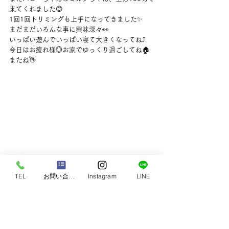
来てくれました😊
1回1回トリミングも上手になってきました✨
まだまだいろんな事に興味深々👀
いっぱい遊んでいっぱい寝て大きくなってね⤴
今日はお疲れ様💮お家でゆっくり過ごしてね🏠
またね👋
TEL
お問い合わせ
Instagram
LINE