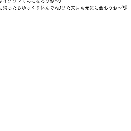
なイケワンくんになろうね～⤴
に帰ったらゆっくり休んでね⤴また来月も元気に会おうね～👋