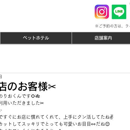
※ご予約の方は、ラ
ペットホテル
店舗案内
日
来店のお客様✂
りおくんです🌻🎋
利用いただきました✂
✨
ですぐにお店に慣れてくれて、上手にクン活してたね✌
カットしてスッキリでとっても可愛いお目目👀だね😊