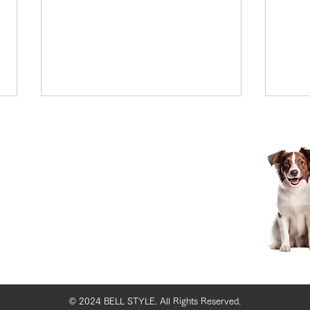
夕方のみんな🐶🐶🐶💖
レア
さん
© 2024 BELL STYLE. All Rights Reserved.