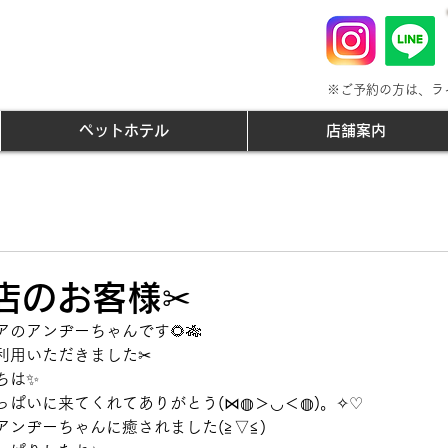
※ご予約の方は、ラ
ペットホテル
店舗案内
店のお客様✂
のアンヂーちゃんです🌻🎋
利用いただきました✂
ちは✨
っぱいに来てくれてありがとう(⋈◍＞◡＜◍)。✧♡
ンヂーちゃんに癒されました(≧▽≦)