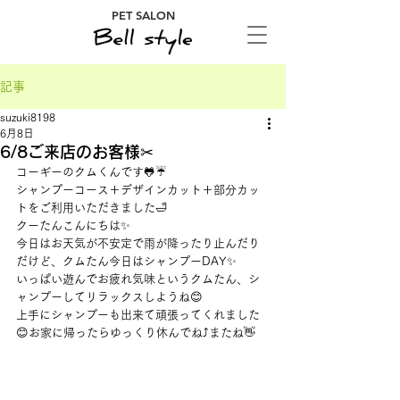
PET SALON
記事
suzuki8198
6月8日
6/8ご来店のお客様✂
コーギーのクムくんです🐸☔
シャンプーコース＋デザインカット＋部分カッ
トをご利用いただきました🛁
クーたんこんにちは✨
今日はお天気が不安定で雨が降ったり止んだり
だけど、クムたん今日はシャンプーDAY✨
いっぱい遊んでお疲れ気味というクムたん、シ
ャンプーしてリラックスしようね😊
上手にシャンプーも出来て頑張ってくれました
😊お家に帰ったらゆっくり休んでね⤴またね👋