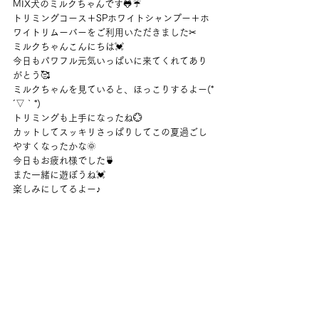
MIX犬のミルクちゃんです🐸☔
トリミングコース＋SPホワイトシャンプー＋ホ
ワイトリムーバーをご利用いただきました✂
ミルクちゃんこんにちは💓
今日もパワフル元気いっぱいに来てくれてあり
がとう🥰
ミルクちゃんを見ていると、ほっこりするよー(*
´▽｀*)
トリミングも上手になったね💮
カットしてスッキリさっぱりしてこの夏過ごし
やすくなったかな🌞
今日もお疲れ様でした🍵
また一緒に遊ぼうね💓
楽しみにしてるよー♪