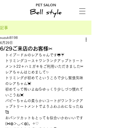
PET SALON
記事
suzuki8198
6月29日
6/29ご来店のお客様✂
トイプードルのレアちゃんです🐸☔
トリミングコース＋ワンランクアップトリート
メント22＋ハミガキをご利用いただきました✂
レアちゃんはじめまして✨
トリミングが初めてというころで少し緊張気味
のレアちゃん💓
初めてって怖いよね💦ゆっくり少しづつ慣れて
いこうね💓
パピーちゃんの柔らかいコートがワンランクア
ップトリートメントでよりふわふわになったね
🥰
おパンツカットもとっても似合いかわいいです
(⋈◍＞◡＜◍)。✧♡