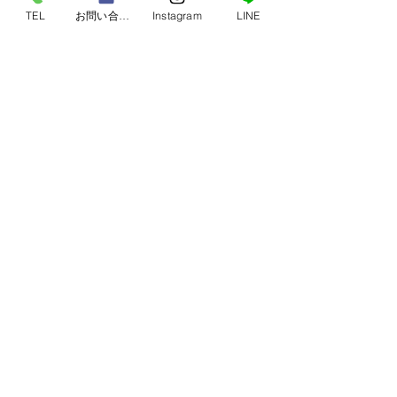
TEL
お問い合わせ
Instagram
LINE
本日もご来店いただきまして誠にありがとうご
ざいました✨
またのご来店心よりお待ちしております🏠
すべて表示
最新記事