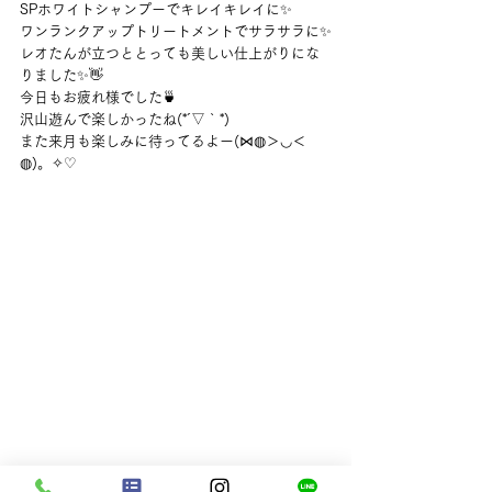
SPホワイトシャンプーでキレイキレイに✨
ワンランクアップトリートメントでサラサラに✨
レオたんが立つととっても美しい仕上がりにな
りました✨👋
今日もお疲れ様でした🍵
沢山遊んで楽しかったね(*´▽｀*)
また来月も楽しみに待ってるよー(⋈◍＞◡＜
◍)。✧♡