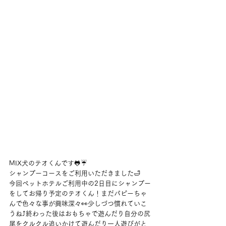
MIX犬のテオくんです🐸☔
シャンプーコースをご利用いただきました🛁
今回ペットホテルご利用中の2日目にシャンプー
をしてお帰り予定のテオくん！まだパピーちゃ
んで色々な事が興味深々👀少しづつ慣れていこ
うね⤴終わった後はおもちゃで遊んだり自分の尻
尾をクルクル追いかけて遊んだり一人遊びがと