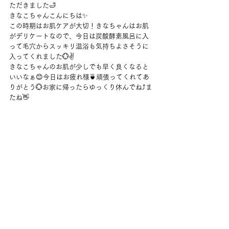
ただきました🛁
きなこちゃんこんにちは✨
この時期はお肌ケアが大切！きなちゃんはお肌
がデリケートなので、今日は炭酸酵素風呂に入
って毛穴からスッキリ温浴も気持ちよさそうに
入ってくれました💮✌
きなこちゃんのお肌が少しでも早く良くなると
いいなぁ😊今日はお疲れ様🍵頑張ってくれてあ
りがとう💮お家に帰ったらゆっくり休んでね⤴ま
たね👋