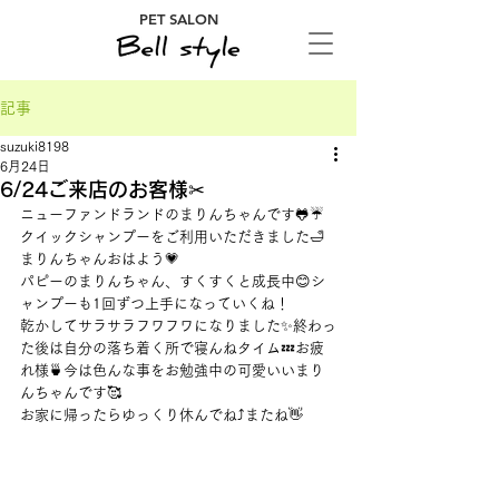
PET SALON
記事
suzuki8198
6月24日
6/24ご来店のお客様✂
ニューファンドランドのまりんちゃんです🐸☔
クイックシャンプーをご利用いただきました🛁
まりんちゃんおはよう💗
パピーのまりんちゃん、すくすくと成長中😊シ
ャンプーも1回ずつ上手になっていくね！
乾かしてサラサラフワフワになりました✨終わっ
た後は自分の落ち着く所で寝んねタイム💤お疲
れ様🍵今は色んな事をお勉強中の可愛いいまり
んちゃんです🥰
お家に帰ったらゆっくり休んでね⤴またね👋