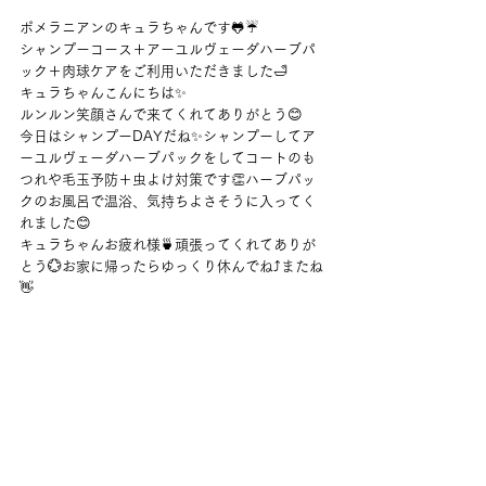
ポメラニアンのキュラちゃんです🐸☔
シャンプーコース＋アーユルヴェーダハーブパ
ック＋肉球ケアをご利用いただきました🛁
キュラちゃんこんにちは✨
ルンルン笑顔さんで来てくれてありがとう😊
今日はシャンプーDAYだね✨シャンプーしてア
ーユルヴェーダハーブパックをしてコートのも
つれや毛玉予防＋虫よけ対策です👏ハーブパッ
クのお風呂で温浴、気持ちよさそうに入ってく
れました😊
キュラちゃんお疲れ様🍵頑張ってくれてありが
とう💮お家に帰ったらゆっくり休んでね⤴またね
👋