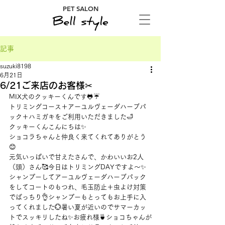
PET SALON
記事
suzuki8198
6月21日
6/21ご来店のお客様✂
MIX犬のクッキーくんです🐸☔
トリミングコース＋アーユルヴェーダハーブパ
ック＋ハミガキをご利用いただきました🛁
クッキーくんこんにちは✨
ショコラちゃんと仲良く来てくれてありがとう
😊
元気いっぱいで甘えたさんで、かわいいお2人
（頭）さん🥰今日はトリミングDAYですよ～✨
シャンプーしてアーユルヴェーダハーブパック
をしてコートのもつれ、毛玉防止＋虫よけ対策
でばっちり👌シャンプーもとってもお上手に入
ってくれました💮暑い夏が近いのでサマーカッ
トでスッキリしたね✨お疲れ様🍵ショコちゃんが