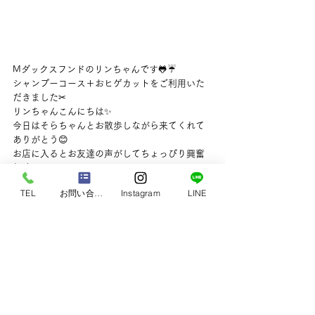
Mダックスフンドのリンちゃんです🐸☔
シャンプーコース＋おヒゲカットをご利用いた
だきました✂
リンちゃんこんにちは✨
今日はそらちゃんとお散歩しながら来てくれて
ありがとう😊
お店に入るとお友達の声がしてちょっぴり興奮
気味！
ですがとってもお利口さんに落ち着いて過ごし
TEL
お問い合わせ
Instagram
LINE
てくれていました💮
お風呂もお上手さんに入れたね🛁
さらさらふわふわで手触り心地いいね🥰
今日もお疲れ様🍵お家でそらちゃんとまったり
過ごしてね💖
また来月も楽しみにしてるよー💓