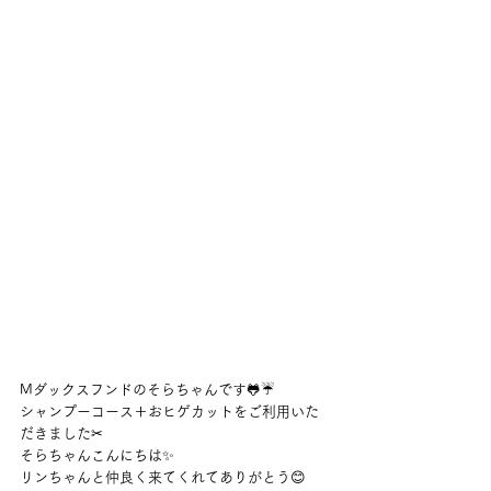
Mダックスフンドのそらちゃんです🐸☔
シャンプーコース＋おヒゲカットをご利用いた
だきました✂
そらちゃんこんにちは✨
リンちゃんと仲良く来てくれてありがとう😊