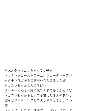
MIX犬のショコラちゃんです🐸☔
トリミングコース＋アーユルヴェーダハーブパ
ック＋ハミガキをご利用いただきました🛁
ショコラちゃんこんにちは✨
クッキーくんと一緒に来てくれてありがとう😊
ショコラちゃんもとっても甘えたさんの女の子
🥰今日はトリミングしてスッキリしましょうね
😊
シャンプーしてアーユルヴェーダハーブパック