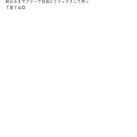
終わるまでフリーで自由にリラックスして待っ
て居てね😊