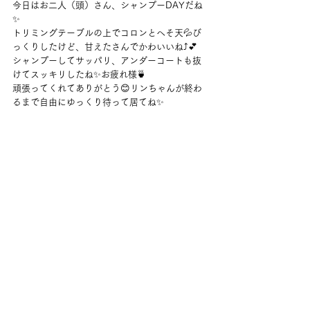
今日はお二人（頭）さん、シャンプーDAYだね
✨
トリミングテーブルの上でコロンとへそ天💦び
っくりしたけど、甘えたさんでかわいいね⤴💕
シャンプーしてサッパリ、アンダーコートも抜
けてスッキリしたね✨お疲れ様🍵
頑張ってくれてありがとう😊リンちゃんが終わ
るまで自由にゆっくり待って居てね✨