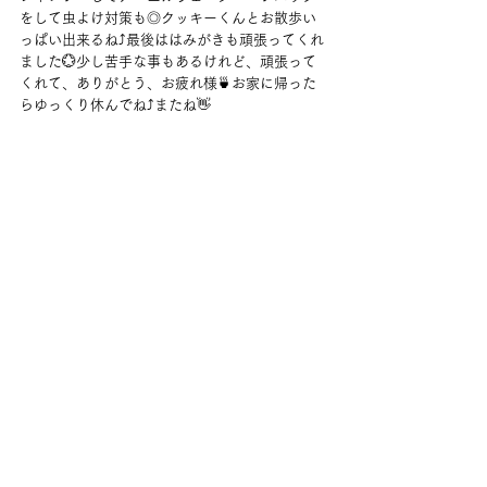
をして虫よけ対策も◎クッキーくんとお散歩い
っぱい出来るね⤴最後ははみがきも頑張ってくれ
ました💮少し苦手な事もあるけれど、頑張って
くれて、ありがとう、お疲れ様🍵お家に帰った
らゆっくり休んでね⤴またね👋