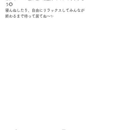
う💮
寝んねしたり、自由にリラックスしてみんなが
終わるまで待って居てね～✨