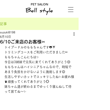
PET SALON
記事
suzuki8198
6月10日
6/10ご来店のお客様✂
トイプードルのももちゃんです🐸☔
トリミングコースをご利用いただきました✂
ももちゃんこんにちは✨
今日は3姉妹で元気に来てくれてありがとう😊
ももちゃんはハイシニアちゃんなので、時短で
あまり負担をかけないように施術します😊
生活しやすいカットでスッキリしたね✨お疲れ様
🍵頑張ってくれてありがとう💮
妹ちゃん達が終わるまでゆっくり寝んねして待
って居てね～✨