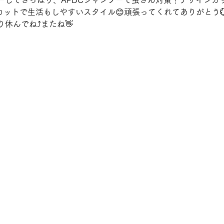
ーしてさっぱり、APDCシャンプーで虫さん対策！デザインカ
ットで生活もしやすいスタイル😊頑張ってくれてありがとう💮
休んでね⤴またね👋