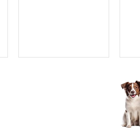
みん
8/8ご来店のお客様✂