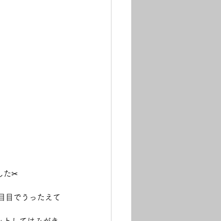
した✂
目目でうったえて