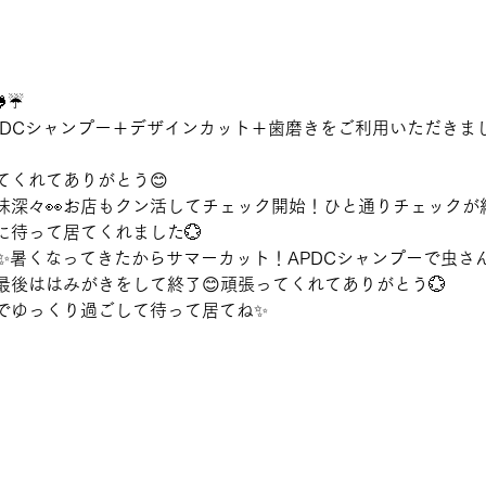
☔
PDCシャンプー＋デザインカット＋歯磨きをご利用いただきま
てくれてありがとう😊
味深々👀お店もクン活してチェック開始！ひと通りチェックが
に待って居てくれました💮
Y✨暑くなってきたからサマーカット！APDCシャンプーで虫さ
最後ははみがきをして終了😊頑張ってくれてありがとう💮
でゆっくり過ごして待って居てね✨