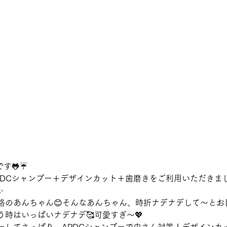
す🐸☔
PDCシャンプー＋デザインカット＋歯磨きをご利用いただきま
✨
格のあんちゃん😊そんなあんちゃん、時折ナデナデして～とお
う時はいっぱいナデナデ🥰可愛すぎ～💖