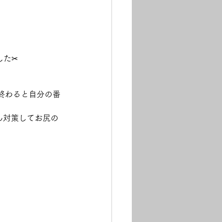
した✂
終わると自分の番
ん対策してお尻の