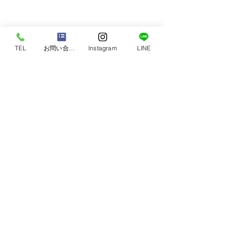
TEL
お問い合わせ
Instagram
LINE
PET SALON
8/7ご来店のお
今日も楽しかったね💖
〒289-1144
千葉県八街市八街ろ173-25
プライム21ビル 1-A
※ご予約の方は、ラインで事前
に登録するかお電話からご予約
下さい