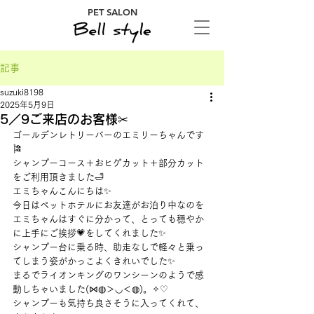
PET SALON
記事
suzuki8198
2025年5月9日
5／9ご来店のお客様✂
ゴールデンレトリーバーのエミリーちゃんです
🎏
シャンプーコース＋おヒゲカット＋部分カット
をご利用頂きました🛁
エミちゃんこんにちは✨
今日はペットホテルにお友達がお泊り中なのを
エミちゃんはすぐに分かって、とっても穏やか
に上手にご挨拶💗をしてくれました✨
シャンプー台に乗る時、助走なしで軽々と乗っ
てしまう姿がかっこよくきれいでした✨
まるでライオンキングのワンシーンのようで感
動しちゃいました(⋈◍＞◡＜◍)。✧♡
シャンプーも気持ち良さそうに入ってくれて、