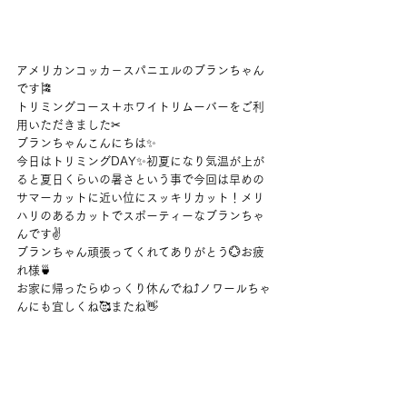
アメリカンコッカ－スパニエルのブランちゃん
です🎏
トリミングコース＋ホワイトリムーバーをご利
用いただきました✂
ブランちゃんこんにちは✨
今日はトリミングDAY✨初夏になり気温が上が
ると夏日くらいの暑さという事で今回は早めの
サマーカットに近い位にスッキリカット！メリ
ハリのあるカットでスポーティーなブランちゃ
んです✌
ブランちゃん頑張ってくれてありがとう💮お疲
れ様🍵
お家に帰ったらゆっくり休んでね⤴ノワールちゃ
んにも宜しくね🥰またね👋