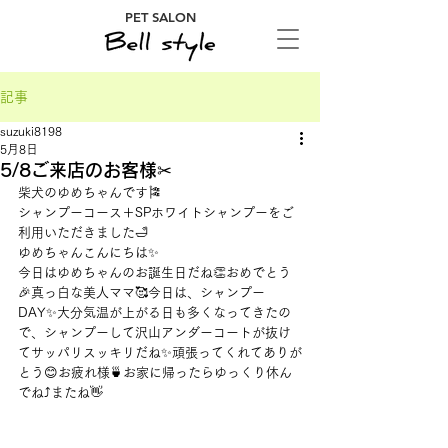
PET SALON
記事
suzuki8198
5月8日
5/8ご来店のお客様✂
柴犬のゆめちゃんです🎏
シャンプーコース＋SPホワイトシャンプーをご
利用いただきました🛁
ゆめちゃんこんにちは✨
今日はゆめちゃんのお誕生日だね👏おめでとう
🎉真っ白な美人ママ🥰今日は、シャンプー
DAY✨大分気温が上がる日も多くなってきたの
で、シャンプーして沢山アンダーコートが抜け
てサッパリスッキリだね✨頑張ってくれてありが
とう😊お疲れ様🍵お家に帰ったらゆっくり休ん
でね⤴またね👋