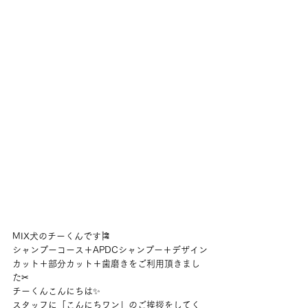
MIX犬のチーくんです🎏
シャンプーコース＋APDCシャンプー＋デザイン
カット＋部分カット＋歯磨きをご利用頂きまし
た✂
チーくんこんにちは✨
スタッフに「こんにちワン」のご挨拶をしてく