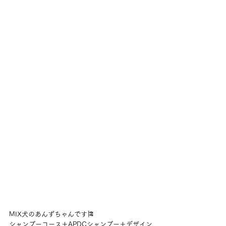
MIX犬のあんずちゃんです🎏
シャンプーコース＋APDCシャンプー＋デザイン