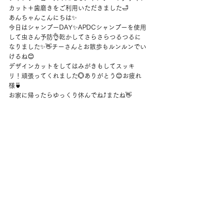
カット＋歯磨きをご利用いただきました🛁
あんちゃんこんにちは✨
今日はシャンプーDAY✨APDCシャンプーを使用
して虫さん予防👌乾かしてさらさらつるつるに
なりました✨👋チーさんとお散歩もルンルンでい
けるね😊
デザインカットをしてはみがきもしてスッキ
リ！頑張ってくれました💮ありがとう😊お疲れ
様🍵
お家に帰ったらゆっくり休んでね⤴またね👋