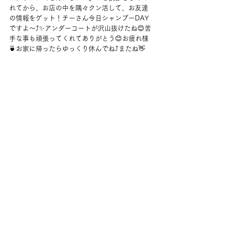
れてから、お店の中を隅々クン活して、お友達
の情報をゲット！チーさん今日シャンプーDAY
ですよ～⤴✨アンダーコートが沢山抜けたね😊苦
手な事も頑張ってくれてありがとう😊お疲れ様
🍵お家に帰ったらゆっくり休んでね⤴またね👋