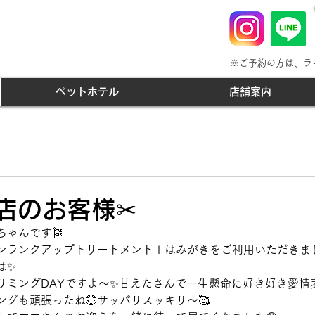
※ご予約の方は、ラ
ペットホテル
店舗案内
来店のお客様✂
ゃんです🎏
ンランクアップトリートメント＋はみがきをご利用いただきま
は✨
リミングDAYですよ～✨甘えたさんで一生懸命に好き好き愛情
ングも頑張ったね💮サッパリスッキリ～🥰