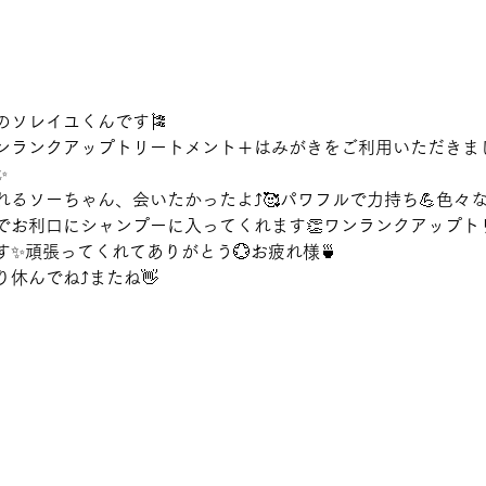
のソレイユくんです🎏
ンランクアップトリートメント＋はみがきをご利用いただきまし
✨
れるソーちゃん、会いたかったよ⤴🥰パワフルで力持ち💪色々
でお利口にシャンプーに入ってくれます👏ワンランクアップト
✨頑張ってくれてありがとう💮お疲れ様🍵
休んでね⤴またね👋