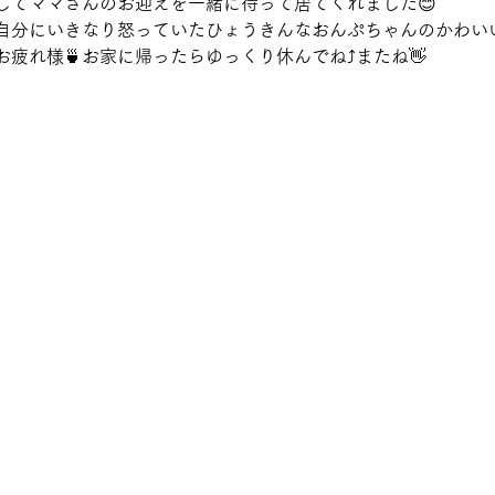
してママさんのお迎えを一緒に待って居てくれました😊
自分にいきなり怒っていたひょうきんなおんぷちゃんのかわい
お疲れ様🍵お家に帰ったらゆっくり休んでね⤴またね👋