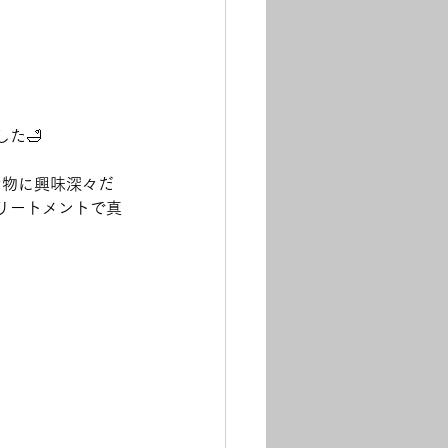
た🛁
な物に興味深々だ
リートメントで真