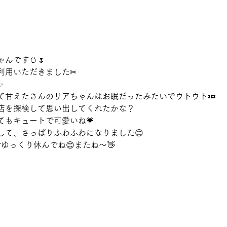
んです🥚🌷
利用いただきました✂
✨
て甘えたさんのリアちゃんはお眠だったみたいでウトウト💤
店を探検して思い出してくれたかな？
てもキュートで可愛いね💗
して、さっぱりふわふわになりました😊
ゆっくり休んでね😊またね～👋