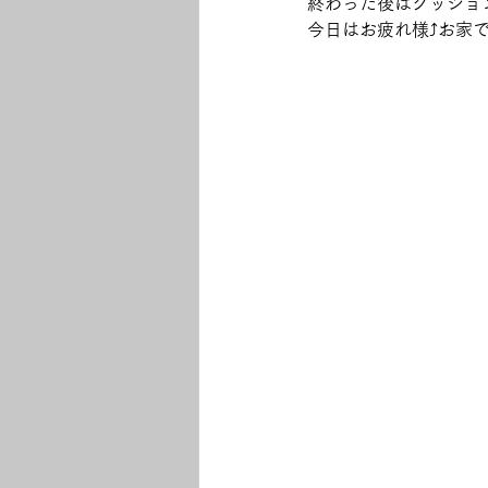
終わった後はクッショ
今日はお疲れ様⤴お家で