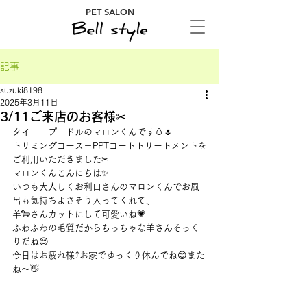
PET SALON
記事
suzuki8198
2025年3月11日
3/11ご来店のお客様✂
タイニープードルのマロンくんです🥚🌷
トリミングコース＋PPTコートトリートメントを
ご利用いただきました✂
マロンくんこんにちは✨
いつも大人しくお利口さんのマロンくんでお風
呂も気持ちよさそう入ってくれて、
羊🐑さんカットにして可愛いね💗
ふわふわの毛質だからちっちゃな羊さんそっく
りだね😊
今日はお疲れ様⤴お家でゆっくり休んでね😊また
ね～👋