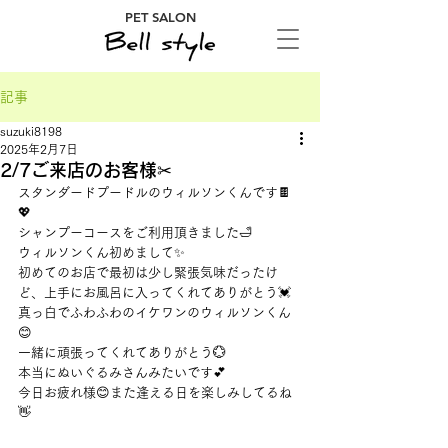
PET SALON
記事
suzuki8198
2025年2月7日
2/7ご来店のお客様✂
スタンダードプードルのウィルソンくんです🍫
💖
シャンプーコースをご利用頂きました🛁
ウィルソンくん初めまして✨
初めてのお店で最初は少し緊張気味だったけ
ど、上手にお風呂に入ってくれてありがとう💓
真っ白でふわふわのイケワンのウィルソンくん
😊
一緒に頑張ってくれてありがとう💮
本当にぬいぐるみさんみたいです💕
今日お疲れ様😊また逢える日を楽しみしてるね
👋