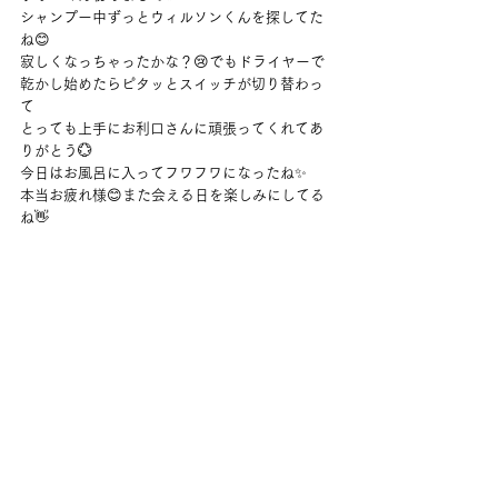
シャンプー中ずっとウィルソンくんを探してた
ね😊
寂しくなっちゃったかな？😢でもドライヤーで
乾かし始めたらピタッとスイッチが切り替わっ
て
とっても上手にお利口さんに頑張ってくれてあ
りがとう💮
今日はお風呂に入ってフワフワになったね✨
本当お疲れ様😊また会える日を楽しみにしてる
ね👋