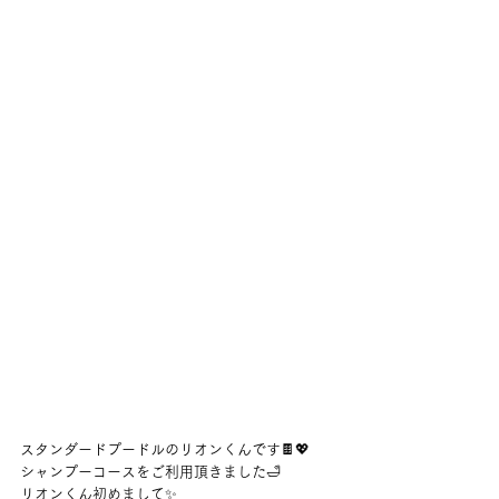
スタンダードプードルのリオンくんです🍫💖
シャンプーコースをご利用頂きました🛁
リオンくん初めまして✨