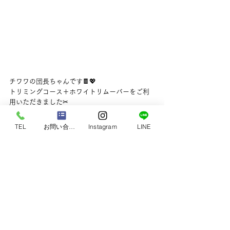
チワワの団長ちゃんです🍫💖
トリミングコース＋ホワイトリムーバーをご利
用いただきました✂
団ちゃんこんにちは✨
うさぎちゃんのお洋服を来てとっても可愛い💕
TEL
お問い合わせ
Instagram
LINE
うさちゃんのお帽子をするとまたまた何て可愛
いんでしょう💕今日はシャンプーしてカットし
てお目目👀脇のホワイトリムーバーをしてスッ
キリしたね✨
お友達とご挨拶も💮お疲れ様🍵お家に帰ったら
ゆっくり休んでね⤴またね👋