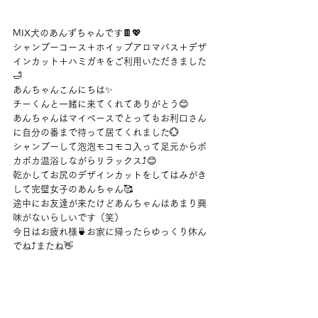
MIX犬のあんずちゃんです🍫💖
シャンプーコース＋ホイップアロマバス＋デザ
インカット＋ハミガキをご利用いただきました
🛁
あんちゃんこんにちは✨
チーくんと一緒に来てくれてありがとう😊
あんちゃんはマイペースでとってもお利口さん
に自分の番まで待って居てくれました💮
シャンプーして泡泡モコモコ入って足元からポ
カポカ温浴しながらリラックス⤴😊
乾かしてお尻のデザインカットをしてはみがき
して完璧女子のあんちゃん🥰
途中にお友達が来たけどあんちゃんはあまり興
味がないらしいです（笑）
今日はお疲れ様🍵お家に帰ったらゆっくり休ん
でね⤴またね👋