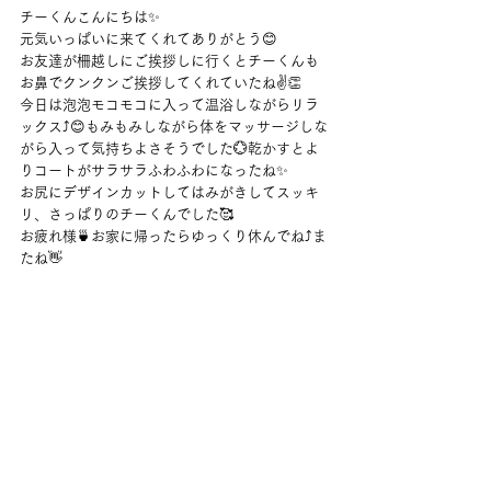
チーくんこんにちは✨
元気いっぱいに来てくれてありがとう😊
お友達が柵越しにご挨拶しに行くとチーくんも
お鼻でクンクンご挨拶してくれていたね✌👏
今日は泡泡モコモコに入って温浴しながらリラ
ックス⤴😊もみもみしながら体をマッサージしな
がら入って気持ちよさそうでした💮乾かすとよ
りコートがサラサラふわふわになったね✨
お尻にデザインカットしてはみがきしてスッキ
リ、さっぱりのチーくんでした🥰
お疲れ様🍵お家に帰ったらゆっくり休んでね⤴ま
たね👋