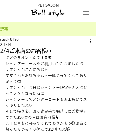
PET SALON
記事
suzuki8198
2月4日
2/4ご来店のお客様✂
柴犬のリオンくんです🍫💖
シャンプーコースをご利用いただきました🛁
リオンくんこんにちは✨
ママさんとお姉ちゃんと一緒に来てくれてあり
がとう😊
リオンくん、今日はシャンプーDAY✨大人にな
って大きくなったね😊
シャンプーしてアンダーコートも沢山抜けてス
ッキリしたね✨
そして帰り際、お友達が来て柵越しにご挨拶も
できたね✨👏今日はお疲れ様🍵
苦手な事も頑張ってくれてありがとう💮お家に
帰ったらゆっくり休んでね⤴またね👋