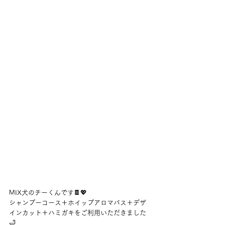
MIX犬のチーくんです🍫💖
シャンプーコース＋ホイップアロマバス＋デザ
インカット＋ハミガキをご利用いただきました
🛁