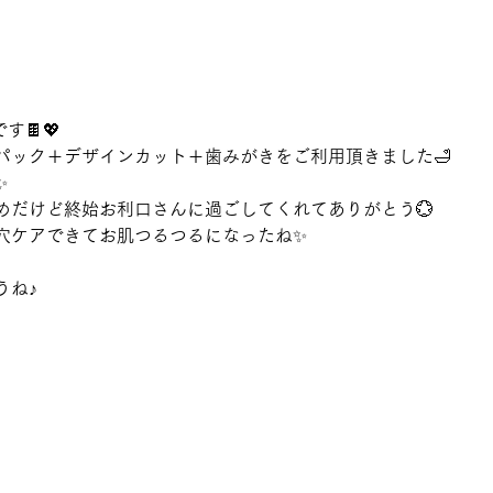
す🍫💖
パック＋デザインカット＋歯みがきをご利用頂きました🛁
✨
めだけど終始お利口さんに過ごしてくれてありがとう💮
穴ケアできてお肌つるつるになったね✨
うね♪