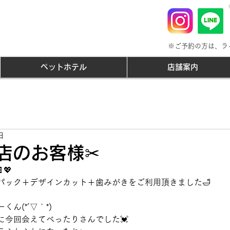
※ご予約の方は、ラ
ペットホテル
店舗案内
日
来店のお客様✂
💖
パック＋デザインカット＋歯みがきをご利用頂きました🛁
ん(*´▽｀*)
に今回会えてべったりさんでした💓