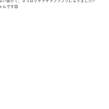
ぱい抜けて、さっぱりサラサラフワフワになりました✨
んです😊