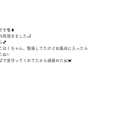
す🎅🌲
利用頂きました🛁
💕
こはくちゃん、緊張してたけどお風呂に入ったら
たね✨
ばで見守ってくれてたから頑張れたね💓