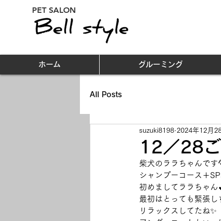
PET SALON
ホーム
グルーミング
All Posts
suzuki8198
2024年12月2
12／2
柴犬のララちゃんです🎅
シャンプーコース＋S
初めましてララちゃん
最初はとっても緊張し
リラックスしてたね✨