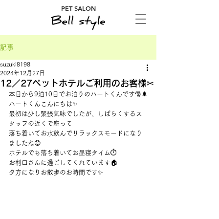
PET SALON
記事
suzuki8198
2024年12月27日
12／27ペットホテルご利用のお客様✂
本日から9泊10日でお泊りのハートくんです🎅🌲
ハートくんこんにちは✨
最初は少し緊張気味でしたが、しばらくするス
タッフの近くで座って
落ち着いてお水飲んでリラックスモードになり
ましたね😊
ホテルでも落ち着いてお昼寝タイム⏱
お利口さんに過ごしてくれています🏠
夕方になりお散歩のお時間です✨