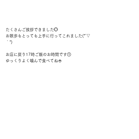
たくさんご挨拶できました💮
お散歩もとっても上手に行ってこれました(*´▽
｀*)
お店に戻り17時ご飯のお時間です🕔
ゆっくりよく噛んで食べてね🍚