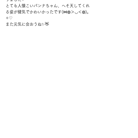
とても人懐こいパンナちゃん、へそ天してくれ
る姿が健気でかわいかったです(⋈◍＞◡＜◍)。
✧♡
また元気に会おうね✨👋