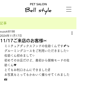
PET SALON
記事
suzuki8198
2024年11月17日
11/17ご来店のお客様✂
ミニチュアダックスフンドの佐助くんです🍂🍠
グルーミングコースをご利用いただきました✨
佐助くん初めまして✨
初めてのお店だけど、最初から探検モードの佐
助くん💗
とてもお利口さんにできました✌
お写真もとってもかわいく撮らせてくれました
📸