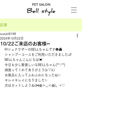
PET SALON
記事
suzuki8198
2024年10月22日
10/22ご来店のお客様✂
MシュナウザーのBELLちゃんです🎃👻
シャンプーコースをご利用いただきました🛁
BELLちゃんこんにちは💓
今日も少し緊張しいなBELLちゃん(*^-^*)
頑張ってくれてありがとう(≧▽≦)
お風呂に入ってふわふわになったね✨
キレイキレイになりました✨
次はカットしようね(⋈◍＞◡＜◍)。✧♡