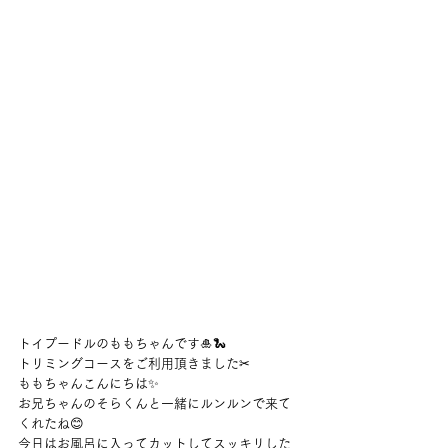
トイプードルのももちゃんです🎍🐍
トリミングコースをご利用頂きました✂
ももちゃんこんにちは✨
お兄ちゃんのそらくんと一緒にルンルンで来て
くれたね😊
今日はお風呂に入ってカットしてスッキリした