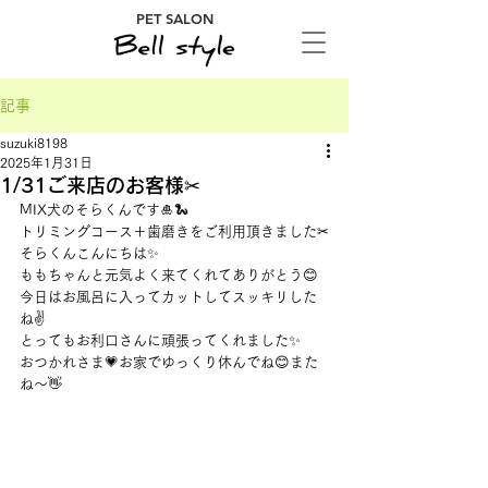
PET SALON
記事
suzuki8198
2025年1月31日
1/31ご来店のお客様✂
MIX犬のそらくんです🎍🐍
トリミングコース＋歯磨きをご利用頂きました✂
そらくんこんにちは✨
ももちゃんと元気よく来てくれてありがとう😊
今日はお風呂に入ってカットしてスッキリした
ね✌
とってもお利口さんに頑張ってくれました✨
おつかれさま💗お家でゆっくり休んでね😊また
ね～👋