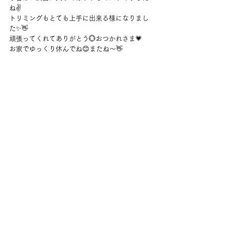
ね✌
トリミングもとても上手に出来る様になりまし
た✨👋
頑張ってくれてありがとう💮おつかれさま💗
お家でゆっくり休んでね😊またね～👋