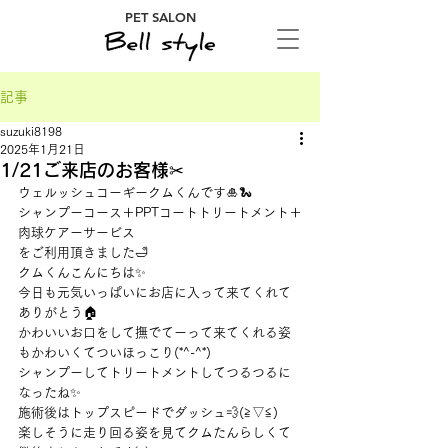
PET SALON
記事
suzuki8198
2025年1月21日
1/21ご来店のお客様✂
ウェルッシュコーギークムくんです🎍🐍
シャンプーコース＋PPTコートトリートメント＋
肉球ケアーサービス
をご利用頂きました🛁
クムくんこんにちは✨
今日も元気いっぱいにお店に入って来てくれて
ありがとう🏠
かわいいお口をして撫でてーって来てくれる姿
もかわいくてついほっこり(*^-^*)
シャンプーしてトリートメントしてつるつるに
なったね✨
施術後はトップスピードでダッシュ💨(≧▽≦)
楽しそうに走り回る姿を見てクムたんらしくて