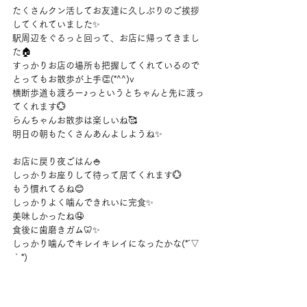
たくさんクン活してお友達に久しぶりのご挨拶
してくれていました✨
駅周辺をぐるっと回って、お店に帰ってきまし
た🏠
すっかりお店の場所も把握してくれているので
とってもお散歩が上手👏(*^^)v
横断歩道も渡ろー♪っというとちゃんと先に渡っ
てくれます💮
らんちゃんお散歩は楽しいね🥰
明日の朝もたくさんあんよしようね✨
お店に戻り夜ごはん🍚
しっかりお座りして待って居てくれます💮
もう慣れてるね😊
しっかりよく噛んできれいに完食✨
美味しかったね🤤
食後に歯磨きガム🦷✨
しっかり噛んでキレイキレイになったかな(*´▽
｀*)