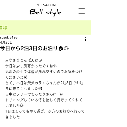
PET SALON
記事
suzuki8198
4月25日
今日から2泊3日のお泊り🏠🐶
みなさまこんばんは🌙
今日は少し肌寒かったですね💦
気温の変化で体調が崩れやすいのでお気をつけ
くださいね💓
さて、本日は柴犬のランちゃんが2泊3日でお泊
りに来てくれました🥰
日中はフリーでまったりさん(*^^)v
トリミングしている仔を優しく見守ってくれて
いました💮
1日はとっても早く過ぎ、夕方のお散歩へ行って
きました♪