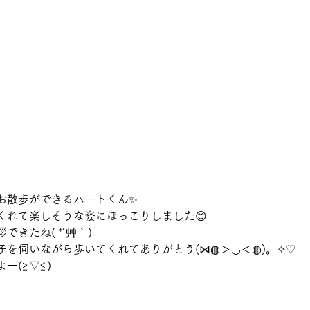
お散歩ができるハートくん✨
くれて楽しそうな姿にほっこりしました😊
きたね( *´艸｀)
子を伺いながら歩いてくれてありがとう(⋈◍＞◡＜◍)。✧♡
ー(≧▽≦)