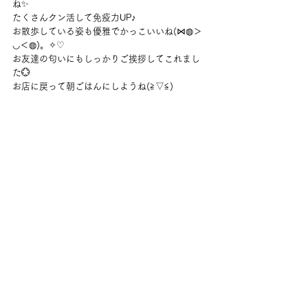
ね✨
たくさんクン活して免疫力UP♪
お散歩している姿も優雅でかっこいいね(⋈◍＞
◡＜◍)。✧♡
お友達の匂いにもしっかりご挨拶してこれまし
た💮
お店に戻って朝ごはんにしようね(≧▽≦)