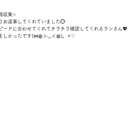
報収集✨
りお返事してくれていました💮
ピードに合わせてくれてチラチラ確認してくれるランさん💖
しかったです(⋈◍＞◡＜◍)。✧♡